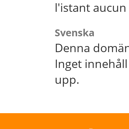
l'istant aucu
Svenska
Denna domän 
Inget innehål
upp.